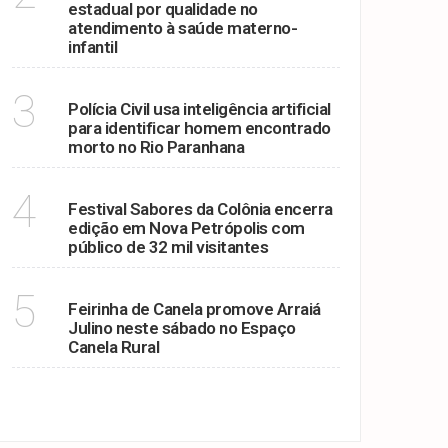
estadual por qualidade no
atendimento à saúde materno-
infantil
RIO PARANHANA
3
Polícia Civil usa inteligência artificial
para identificar homem encontrado
morto no Rio Paranhana
SUCESSO
4
Festival Sabores da Colônia encerra
edição em Nova Petrópolis com
público de 32 mil visitantes
ARRAIÁ JULINO
5
Feirinha de Canela promove Arraiá
Julino neste sábado no Espaço
Canela Rural
VER MAIS