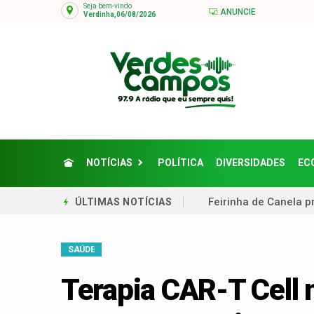
Seja bem-vindo
ANUNCIE
Verdinha,06/08/2026
NOTÍCIAS
POLÍTICA
DIVERSIDADES
EC
Feirinha de Canela p
ÚLTIMAS NOTÍCIAS
Parobé recebe três tr
SAÚDE
Nova Petrópolis firm
Taquara amplia vacin
Terapia CAR-T Cell 
Taquara investe em o