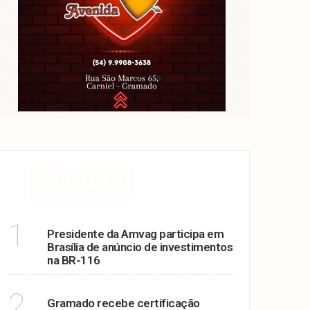
no-infantil
 Rio Paranhana
l visitantes
ÚLTIMAS
BR 116
1
Presidente da Amvag participa em
Brasília de anúncio de investimentos
na BR-116
SAÚDE
2
Gramado recebe certificação