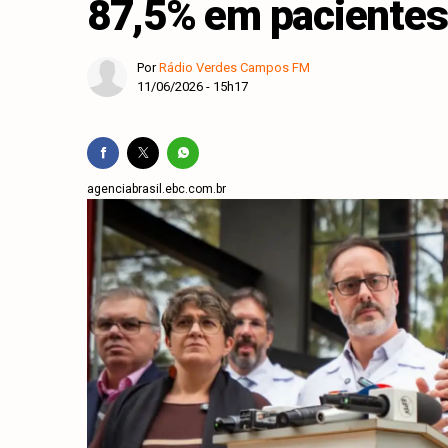
87,5% em pacientes
Parobé recebe R$ 10
Presidente da Amvag 
Por
Rádio Verdes Campos FM
11/06/2026 - 15h17
Gramado recebe certi
Polícia Civil usa int
Festival Sabores da 
agenciabrasil.ebc.com.br