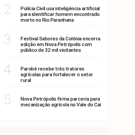
RIO PARANHANA
2
Polícia Civil usa inteligência artificial
para identificar homem encontrado
morto no Rio Paranhana
SUCESSO
3
Festival Sabores da Colônia encerra
edição em Nova Petrópolis com
público de 32 mil visitantes
TRATORES
4
Parobé recebe três tratores
agrícolas para fortalecer o setor
rural
MECANIZAÇÃO AGRÍCOLA
5
Nova Petrópolis firma parceria para
mecanização agrícola no Vale do Caí